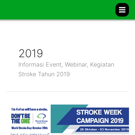
Skip
to
content
2019
Informasi Event, Webinar, Kegiatan
Stroke Tahun 2019
World
Stroke
Day
2019